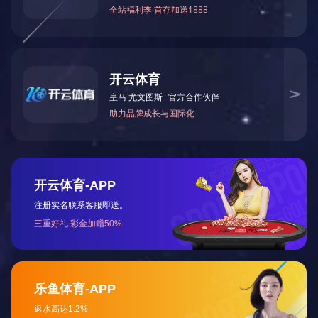
额
额
产
额
外
产
额
外
定
额
定
电
品
额
定
形
电
品
额
定
形
容
定
容
额定
序
压
型
定
电
尺
图
序
压
型
定
电
尺
图
量
电
量
电流
号
等
号
频
容
寸
形
号
等
号
频
容
寸
形
(k
流
(k
(A〉
级
规
率
(u
(m
级
规
率
(u
(m
va
(A)
va
格
f)
m)
格
f)
m)
r)
r)
B
B
S
S
16
16
M
M
7*
7*
J
4.3
1
J
1
3
60
57
5
79
6.42
57
0.
3
9
0.
*1
*11
4-
45
15
5
3-
-5
3
-3
B
B
S
S
16
M
M
16