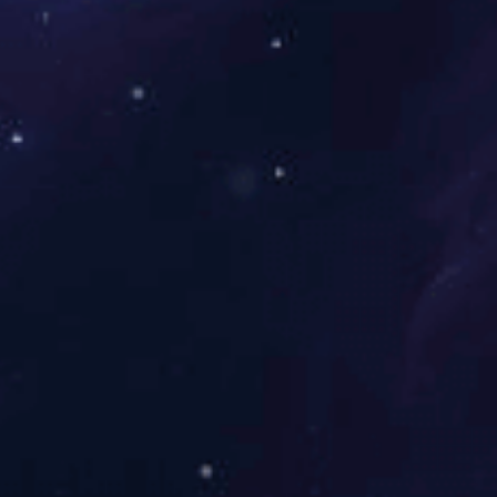
您可以在这里了解我们的最新动态
新闻中心