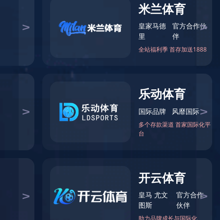
查看更多 +