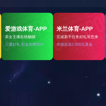
开发，创新产品，开拓市场，与众多科研单位，高等院校进行紧密合作并聘请
环形绕线机、扁线立绕机、R型绕线机、数控雕刻机、真空压力浸烤机、全
企业文化
顾客至上、锐意进取”的经营理念。我们
公司在注重产品开发，研制的同时，
誉，我们将一如既往，努力创造辉煌！
管理，并全面通过了CE认证、CQC认证及
国际质量体系认证。
 +
查看更多 +