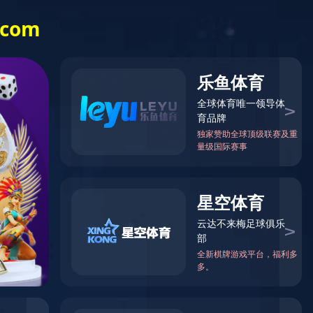
设为主页
添加收藏
地址导航
闻中心
销售网点
联系我们