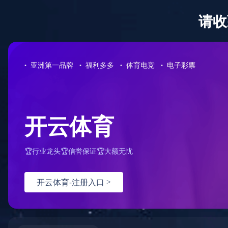
欢迎来到
开云·体育 (sport)官方网站
的官方网站！
kaiyun登录入口
关于我们
产品