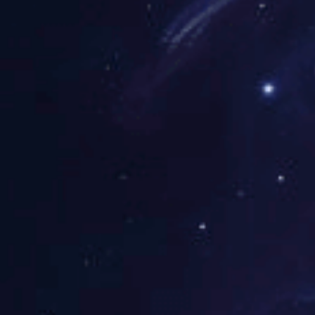
产品类别：
稳压器
产品类别
产品名称：SVC系列三相稳压器
产品名称