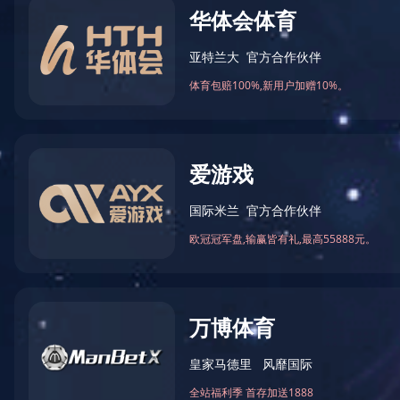
坚持以“专业成就品质、服务铸造竞争力”为理念
关于我们