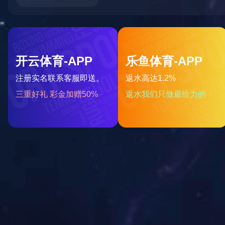
开云·体育 (sport)官方网站自创建以来，一直坚持不断
公司拥有硅钢片自动冲剪线，全自动数控平绕机、箔绕机、
公司简介
荣誉资质
在新的世纪里，兰宇公司坚持以“专业成就品质、
公司秉承“
服务铸造竞争力”为理念，致力于新产品、新技
荣获多项荣
术、新工艺的不断创新和开拓。
查看更多
查看更多 +