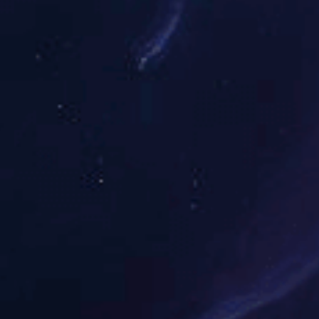
专业生产单、三相变压器，稳压器，调压器，电抗器，充电器，
产品中心
公司拥有硅钢片自动冲剪线，全自动数控平绕机、箔绕机、