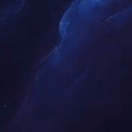
：
三相变压器
产品类别：
开云·体育 (sport)官方
：SG系列三相干式变压器（整
产品名称：BK系列控制变压器（